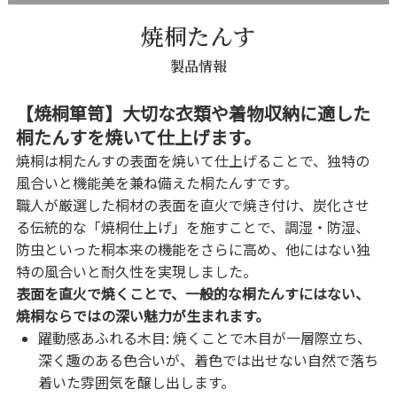
焼桐たんす
製品情報
【焼桐箪笥】大切な衣類や着物収納に適した
桐たんすを焼いて仕上げます。
焼桐は桐たんすの表面を焼いて仕上げることで、独特の
風合いと機能美を兼ね備えた桐たんすです。
職人が厳選した桐材の表面を直火で焼き付け、炭化させ
る伝統的な「焼桐仕上げ」を施すことで、調湿・防湿、
防虫といった桐本来の機能をさらに高め、他にはない独
特の風合いと耐久性を実現しました。
表面を直火で焼くことで、一般的な桐たんすにはない、
焼桐ならではの深い魅力が生まれます。
躍動感あふれる木目: 焼くことで木目が一層際立ち、
深く趣のある色合いが、着色では出せない自然で落ち
着いた雰囲気を醸し出します。