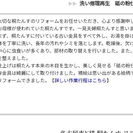
洗い修理再生 砥の粉
大切な桐たんすのリフォームをお任せいただき、心より感謝申
お母様が使われていた桐たんすです。一見夫婦桐たんすと思い
まず、桐たんすに付いている古い金具をすべて外し、お湯を掛
体を丁寧に洗い、長年の汚れやシミを落とします。乾燥後、欠
中心に虫食いが多くあり、部材の取り替えを行いました。また
を整えました。
仕上げは桐たんす本来の木目を生かし、美しく見せる「砥の粉
存金具は綺麗にして取り付けました。襖絵は思い出がある絵柄
リフォームできました。
【
詳しい作業行程はこちら
】
名古屋市Y様 桐たんす リ