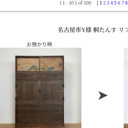
( 1 - 10 ) of 100
[
1
2
3
4
5
6
7
8
名古屋市Y様 桐たんす リ
お預かり時