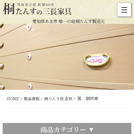
愛知県あま市 唯一の総桐たんす製造元
>
>
> 黒 御所車
HOME
製品情報
桐たんす用 金具
商品カテゴリー