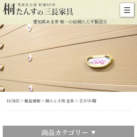
愛知県あま市 唯一の総桐たんす製造元
>
>
> さがみ梅
HOME
製品情報
桐たんす用 金具
商品カテゴリー