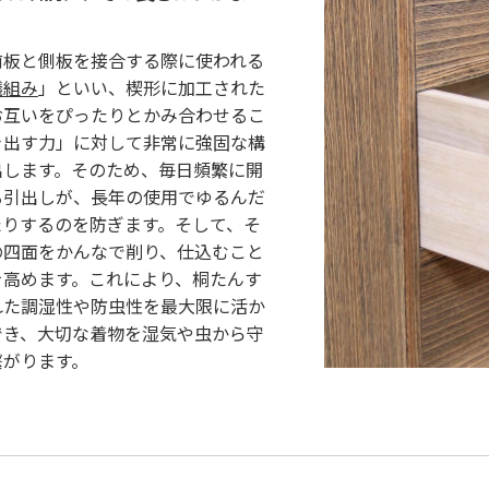
前板と側板を接合する際に使われる
蟻組み
」といい、楔形に加工された
お互いをぴったりとかみ合わせるこ
き出す力」に対して非常に強固な構
出します。そのため、毎日頻繁に開
る引出しが、長年の使用でゆるんだ
たりするのを防ぎます。そして、そ
の四面をかんなで削り、仕込むこと
を高めます。これにより、桐たんす
れた調湿性や防虫性を最大限に活か
でき、大切な着物を湿気や虫から守
繋がります。