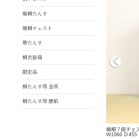
焼桐たんす
焼桐チェスト
帯たんす
桐衣装箱
限定品
桐たんす用 金具
桐たんす用 唐紙
焼桐７段チェ
Ｗ1060 Ｄ455