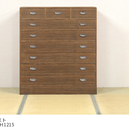
スト
 Ｈ1215