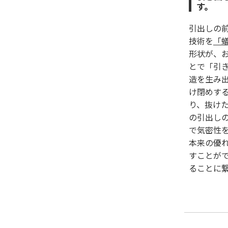
す。
引出しの
技術を
「
形状が、
とで「引
造を生み
け閉めす
り、抜け
の引出し
で気密性
本来の優
すことが
ることに