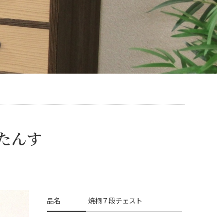
たんす
品名
焼桐７段チェスト