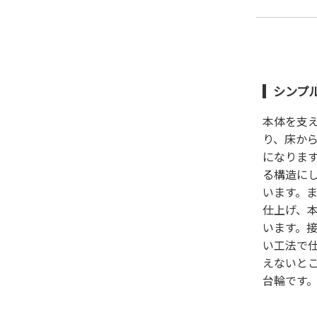
シンプ
本体を支
り、床か
になりま
る構造に
います。
仕上げ、
います。
い工法で
えないと
台輪です