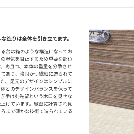
ルな造りは全体を引き立てます。
える台は箱のような構造になってお
らの湿気を阻止するため重要な部位
す。尚且つ、本体の重量を分散させ
してあり、強固かつ繊細に造られて
また、足元のデザインはシンプルに
本体とのデザインバランスを保って
接ぎ手は剣先留という木口を見せな
仕上げています。緻密に計算され見
ころまで確かな技術で造られている
。