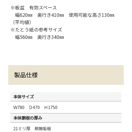
※板盆 有効スペース
幅620㎜ 奥行き410㎜ 使用可能な高さ130㎜
（平均値）
※たとう紙の参考サイズ
幅560㎜ 奥行き340㎜
製品仕様
本体サイズ
Ｗ780 Ｄ470 Ｈ1750
本体胴板の厚み
21ミリ厚 桐無垢板