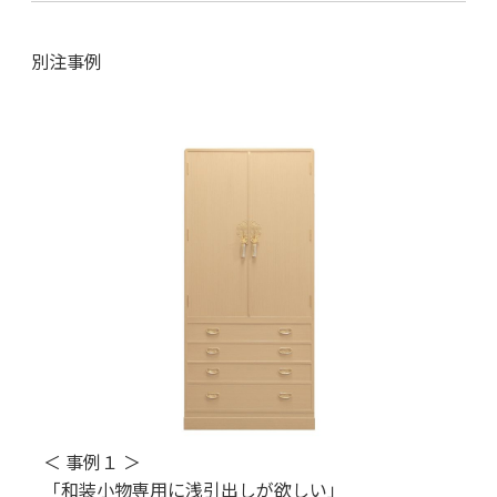
別注事例
＜ 事例１ ＞
「和装小物専用に浅引出しが欲しい」