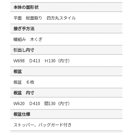
本体の面形状
平面 総面取り 四方丸スタイル
接ぎ手方法
蟻組み 木くぎ
引出し内寸
Ｗ698 Ｄ413 Ｈ130（内寸）
板盆
板盆 ６枚
板盆 内寸
Ｗ620 Ｄ410 間130（内寸）
板盆仕様
ストッパー、バッグガード付き