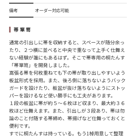
備考
オーダー対応可能
帯 箪 笥
通常の引出しに帯を収納すると、スペースが随分余っ
たり、２つ横に並べると中央で重なって上手く仕舞え
ない経験が誰にもあるはず。そこで帯専用の桐たんす
「帯箪笥」を開発しました。
嵩張る帯を何枚重ねても下の帯が取り出しやすいよう
板盆形式を採用。また、後ろ側に落ちないようバック
ガードを設けたり、板盆が抜け落ちないようにストッ
パーを設けるなど使い勝手にも工夫があります。
１段の板盆に帯が約５～６枚ほど収まり、最大約３６
枚ほど仕舞えます。また、引出しが３段あり、帯は勿
論のこと付随する帯締め、帯揚げなど仕舞っておくと
便利です。
すでに桐たんすは持っている。もう1棹用意して整理