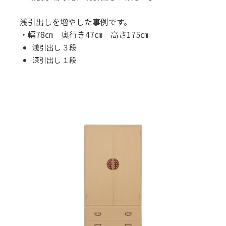
浅引出しを増やした事例です。
・幅78㎝ 奥行き47㎝ 高さ175㎝
浅引出し ３段
深引出し １段