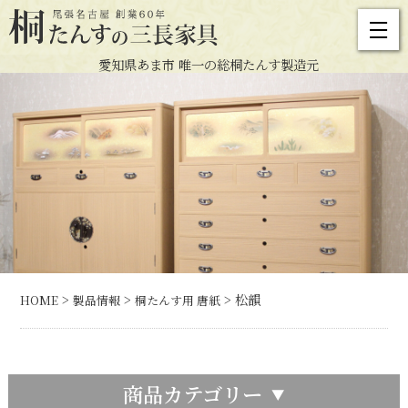
愛知県あま市 唯一の総桐たんす製造元
>
>
> 松韻
HOME
製品情報
桐たんす用 唐紙
商品カテゴリー