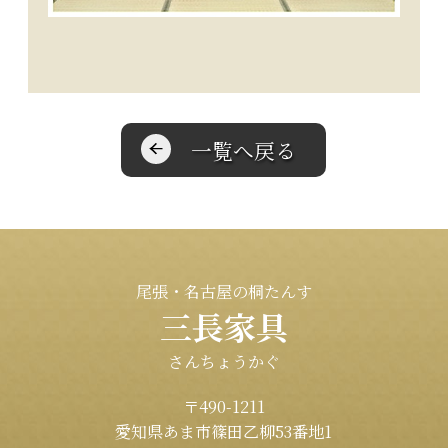
一覧へ戻る
尾張・名古屋の桐たんす
三長家具
さんちょうかぐ
〒490-1211
愛知県あま市篠田乙柳53番地1