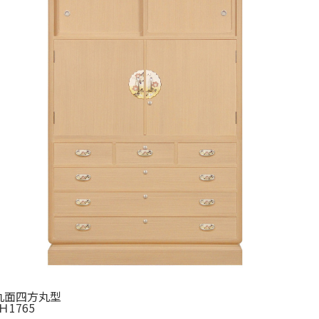
丸面四方丸型
 Ｈ1765