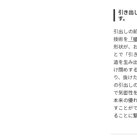
引き出
す。
引出しの
技術を
「
形状が、
とで「引
造を生み
け閉めす
り、抜け
の引出し
で気密性
本来の優
すことが
ることに