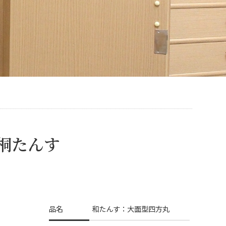
桐たんす
品名
和たんす：大面型四方丸