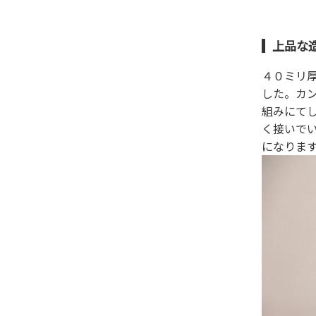
上品な
４０ミリ
した。カ
組みにて
く接いで
になりま