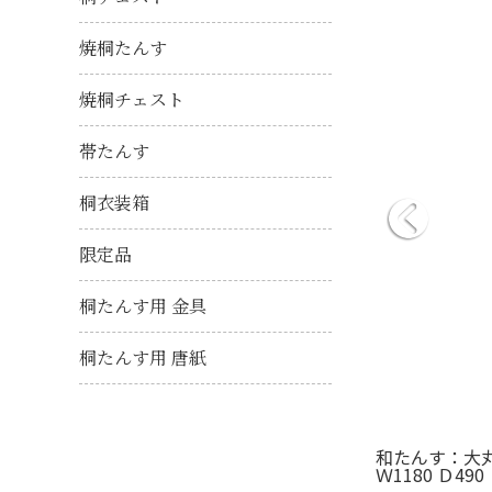
焼桐たんす
焼桐チェスト
帯たんす
桐衣装箱
限定品
桐たんす用 金具
桐たんす用 唐紙
和たんす：大
Ｗ1180 Ｄ490