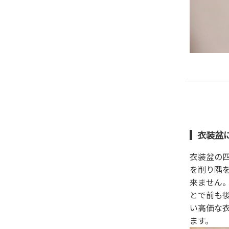
衣装盆
衣装盆の
を削り隅
来ません
とで前も
い高価な
ます。