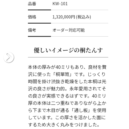
品番
KW-101
価格
1,320,000円 (税込み)
備考
オーダー対応可能
優しいイメージの桐たんす
本体の厚みが40ミリもあり、良材を贅
沢に使った「桐箪笥」です。じっくり
時間を掛け渋抜き乾燥をした本桐は光
沢の良さが魅力的。永年愛用されてそ
の良さが実感できるはずです。40ミリ
厚の本体は二つ重ねでありながら上か
ら下まで木目が通る「通し板」を使用
しています。この厚さを活かした面に
和たんす：大丸面四方丸型内部
するため大きく丸みをつけました。
衣装盆は５杯