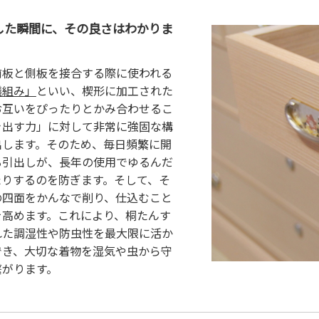
した瞬間に、その良さはわかりま
前板と側板を接合する際に使われる
蟻組み」
といい、楔形に加工された
お互いをぴったりとかみ合わせるこ
き出す力」に対して非常に強固な構
出します。そのため、毎日頻繁に開
る引出しが、長年の使用でゆるんだ
たりするのを防ぎます。そして、そ
の四面をかんなで削り、仕込むこと
を高めます。これにより、桐たんす
れた調湿性や防虫性を最大限に活か
でき、大切な着物を湿気や虫から守
繋がります。