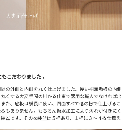
にもこだわりました 。
四隅の外側と内側を丸く仕上げました。厚い桐無垢板の内側
を丸くする大変手間の掛かる仕事で器用な職人でなければ出
。また、底板は横長に使い、四面すべて砥の粉で仕上げるこ
後ろもありません。もちろん撥水加工により汚れが付きにく
衣装盆です。その衣装盆は５杯あり、１杯に３～４枚仕舞え